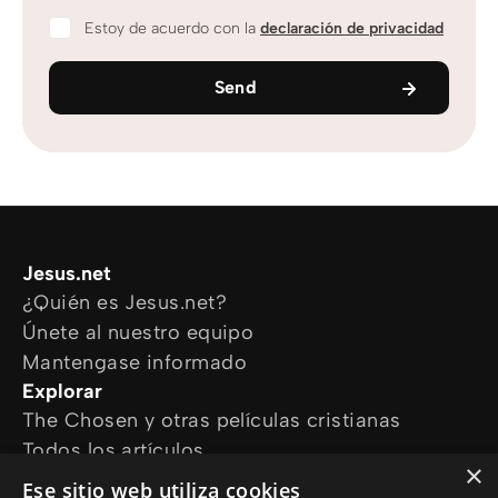
Estoy de acuerdo con la
declaración de privacidad
Send
Jesus.net
¿Quién es Jesus.net?
Únete al nuestro equipo
Mantengase informado
Explorar
The Chosen y otras películas cristianas
Todos los artículos
×
Cursos online
Ese sitio web utiliza cookies