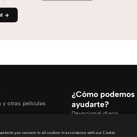
nd
r
¿Cómo podemos
ayudarte?
y otras películas
Devocional diario
rtículos
Necesito oración
ine
Tengo preguntas
website you consent to all cookies in accordance with our Cookie