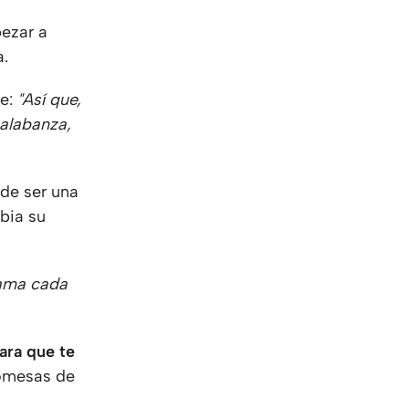
pezar a
a.
ce:
"Así que,
 alabanza,
 de ser una
mbia su
lama cada
para que te
romesas de