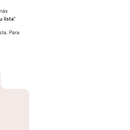
 más
 lista"
sta. Para