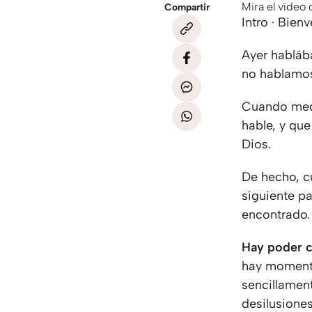
Mira el vídeo
Compartir
Intro · Bien
Ayer hablába
no hablamos 
Cuando medi
hable, y que
Dios.
De hecho, c
siguiente pa
encontrado.
Hay poder c
hay momento
sencillament
desilusiones