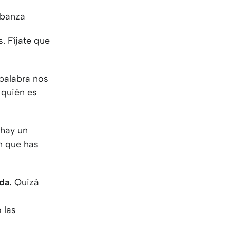
KO
Korean
MG
Malagas
labanza
MM
Burmes
. Fíjate que
NL
Dutch
NL
Flemish
NO
Norwegi
palabra nos
PT
Portugue
 quién es
RO
Romania
RU
Russian
SV
Swedish
 hay un
TA
Tamil
ón que has
TH
Thai
TL
Tagalog
TL
Taglish
ida.
Quizá
TR
Turkish
UK
Ukrainian
 las
UR
Urdu