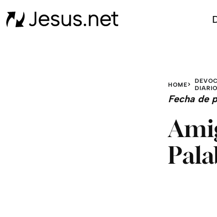
D
DEVOC
HOME
DIARI
Fecha de p
Amig
Pala