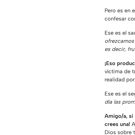
Pero es en 
confesar con
Ese es el sa
ofrezcamos s
es decir, f
¡Eso produc
víctima de t
realidad por
Ese es el s
día las prom
Amigo/a, si 
crees una!
A
Dios sobre t