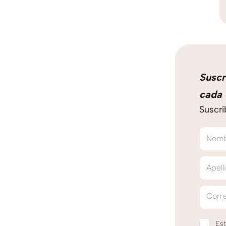
Suscr
cada 
Suscrí
Nom
Apell
Corre
Est