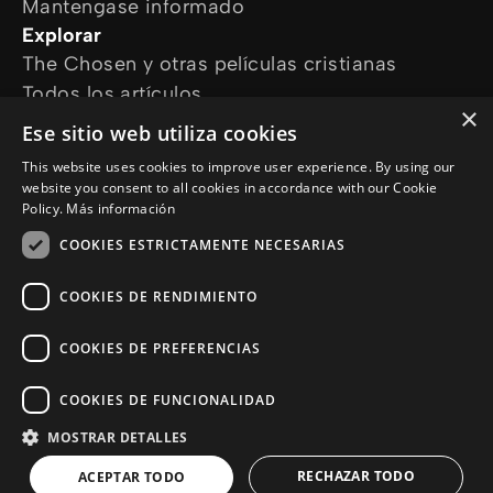
Mantengase informado
Explorar
The Chosen y otras películas cristianas
Todos los artículos
×
Cursos online
Ese sitio web utiliza cookies
Audioguías
This website uses cookies to improve user experience. By using our
¿Cómo podemos ayudarte?
website you consent to all cookies in accordance with our Cookie
Devocional diario
Policy.
Más información
Necesito oración
COOKIES ESTRICTAMENTE NECESARIAS
Tengo preguntas
Síguenos en
COOKIES DE RENDIMIENTO
COOKIES DE PREFERENCIAS
COOKIES DE FUNCIONALIDAD
MOSTRAR DETALLES
© Copyright 2026 es.Jesus.net
Politica de Privacidad
RECHAZAR TODO
ACEPTAR TODO
Cookie Policy
a :sitio de enlaces