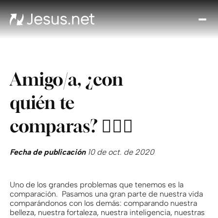
Des
Je
Th
Cho
Amigo/a, ¿con
y m
Devo
quién te
di
Crec
comparas? 🕵🏻‍♀️
en 
Cont
Fecha de publicación
10 de oct. de 2020
Uno de los grandes problemas que tenemos es la
comparación. Pasamos una gran parte de nuestra vida
comparándonos con los demás: comparando nuestra
belleza, nuestra fortaleza, nuestra inteligencia, nuestras