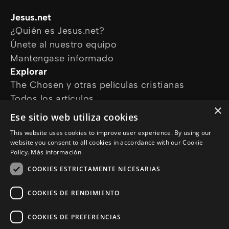
Jesus.net
¿Quién es Jesus.net?
Únete al nuestro equipo
Mantengase informado
Explorar
The Chosen y otras películas cristianas
Todos los artículos
×
Cursos online
Ese sitio web utiliza cookies
Audioguías
This website uses cookies to improve user experience. By using our
¿Cómo podemos ayudarte?
website you consent to all cookies in accordance with our Cookie
Devocional diario
Policy.
Más información
Necesito oración
COOKIES ESTRICTAMENTE NECESARIAS
Tengo preguntas
Síguenos en
COOKIES DE RENDIMIENTO
COOKIES DE PREFERENCIAS