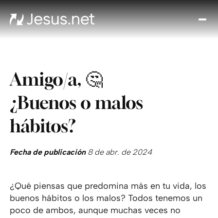
Des
Je
Th
Cho
Amigo/a, 🤔
y m
Devo
¿Buenos o malos
di
Crec
hábitos?
en 
Cont
Fecha de publicación
8 de abr. de 2024
¿Qué piensas que predomina más en tu vida, los
buenos hábitos o los malos? Todos tenemos un
poco de ambos, aunque muchas veces no