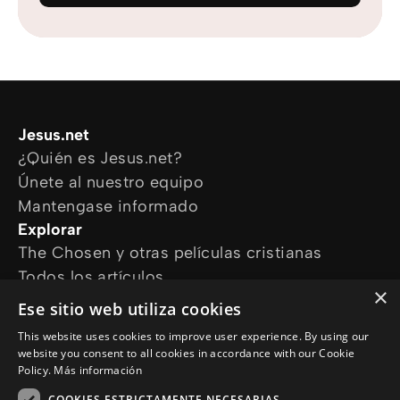
Jesus.net
¿Quién es Jesus.net?
Únete al nuestro equipo
Mantengase informado
Explorar
The Chosen y otras películas cristianas
Todos los artículos
×
Cursos online
Ese sitio web utiliza cookies
Audioguías
This website uses cookies to improve user experience. By using our
¿Cómo podemos ayudarte?
website you consent to all cookies in accordance with our Cookie
Devocional diario
Policy.
Más información
Necesito oración
COOKIES ESTRICTAMENTE NECESARIAS