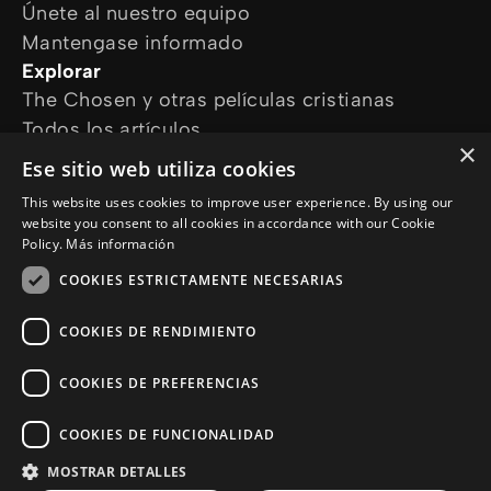
Únete al nuestro equipo
Mantengase informado
Explorar
The Chosen y otras películas cristianas
Todos los artículos
×
Cursos online
Ese sitio web utiliza cookies
Audioguías
This website uses cookies to improve user experience. By using our
¿Cómo podemos ayudarte?
website you consent to all cookies in accordance with our Cookie
Devocional diario
Policy.
Más información
Necesito oración
COOKIES ESTRICTAMENTE NECESARIAS
Tengo preguntas
Síguenos en
COOKIES DE RENDIMIENTO
COOKIES DE PREFERENCIAS
COOKIES DE FUNCIONALIDAD
MOSTRAR DETALLES