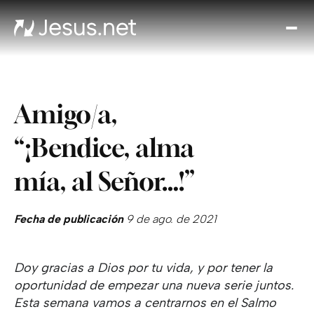
Des
Je
Th
Cho
Amigo/a,
y m
Devo
“¡Bendice, alma
di
Crec
mía, al Señor…!”
en 
Cont
Fecha de publicación
9 de ago. de 2021
Doy gracias a Dios por tu vida, y por tener la
oportunidad de empezar una nueva serie juntos.
Esta semana vamos a centrarnos en el Salmo