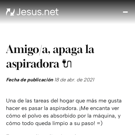
Des
Je
Th
Cho
Amigo/a, apaga la
y m
Devo
aspiradora 🔌
di
Crec
en 
Fecha de publicación
18 de abr. de 2021
Cont
Una de las tareas del hogar que más me gusta
hacer es pasar la aspiradora. ¡Me encanta ver
cómo el polvo es absorbido por la máquina, y
cómo todo queda limpio a su paso! =)