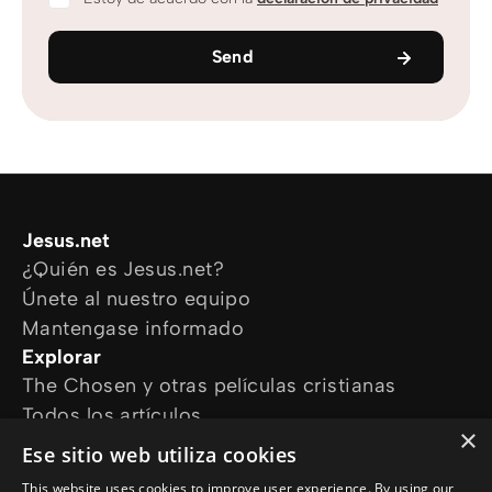
Send
Jesus.net
¿Quién es Jesus.net?
Únete al nuestro equipo
Mantengase informado
Explorar
The Chosen y otras películas cristianas
Todos los artículos
×
Cursos online
Ese sitio web utiliza cookies
Audioguías
This website uses cookies to improve user experience. By using our