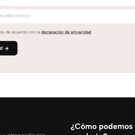
o electrónico
oy de acuerdo con la
declaración de privacidad
nd
r
¿Cómo podemos