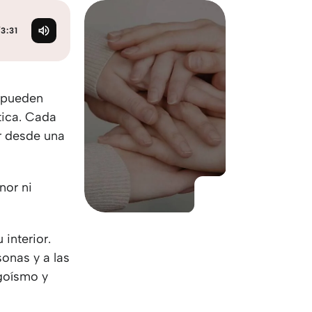
KO
Korean
MG
Malagas
/
3:31
MM
Burmes
NL
Dutch
NL
Flemish
NO
Norwegi
, pueden
PT
Portugue
tica. Cada
RO
Romania
ir desde una
RU
Russian
SV
Swedish
nor ni
TA
Tamil
TH
Thai
TL
Tagalog
interior.
TL
Taglish
onas y a las
TR
Turkish
egoísmo y
UK
Ukrainian
UR
Urdu