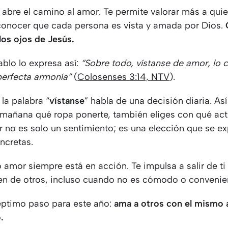
 abre el camino al amor. Te permite valorar más a qui
conocer que cada persona es vista y amada por Dios.
los ojos de Jesús.
ablo lo expresa así:
“Sobre todo, vístanse de amor, lo 
perfecta armonía”
(
Colosenses 3:14, NTV
).
 la palabra “
vístanse
” habla de una decisión diaria. A
 mañana qué ropa ponerte, también eliges con qué act
or no es solo un sentimiento; es una elección que se e
ncretas.
 amor siempre está en acción. Te impulsa a salir de t
ien de otros, incluso cuando no es cómodo o convenie
séptimo paso para este año:
ama a otros con el mismo
.