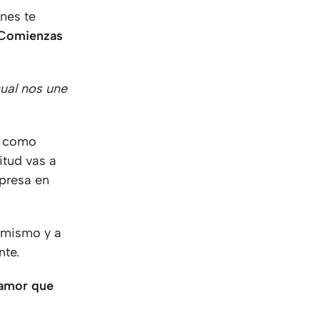
enes te
Comienzas
cual nos une
sí como
itud vas a
xpresa en
i mismo y a
nte.
 amor que