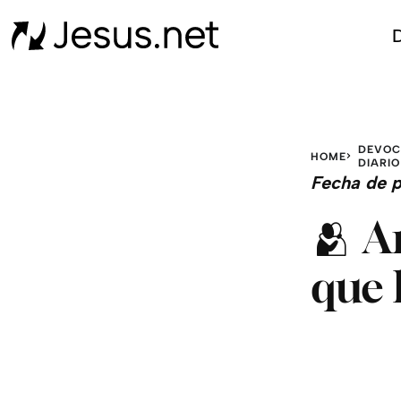
D
DEVOC
HOME
DIARIO
Fecha de p
🫂 A
que 