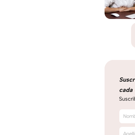
Suscr
cada 
Suscrí
Nom
Apell