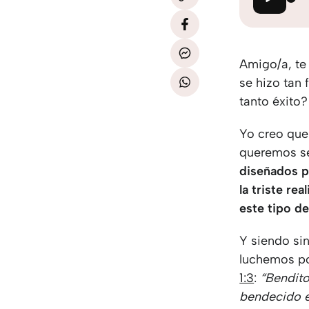
Amigo/a, te
se hizo tan
tanto éxito?
Yo creo que
queremos se
diseñados p
la triste re
este tipo de
Y siendo si
luchemos po
1:3
:
“Bendito
bendecido en