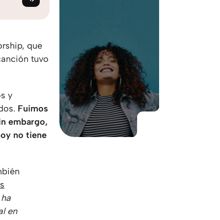
KO
Korean
MG
Malagas
MM
Burmes
NL
Dutch
orship, que
NL
Flemish
canción tuvo
NO
Norwegi
PT
Portugue
RO
Romania
s y
RU
Russian
ados.
Fuimos
SV
Swedish
Sin embargo,
TA
Tamil
hoy no tiene
TH
Thai
TL
Tagalog
mbién
TL
Taglish
os
TR
Turkish
 ha
UK
Ukrainian
al en
UR
Urdu