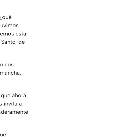
 ¿qué
stuvimos
demos estar
 Santo, de
no nos
y mancha,
o que ahora
 invita a
rdaderamente
qué