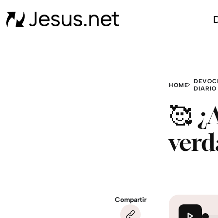
D
DEVOC
HOME
DIARIO
🥰 ¿
verd
Compartir