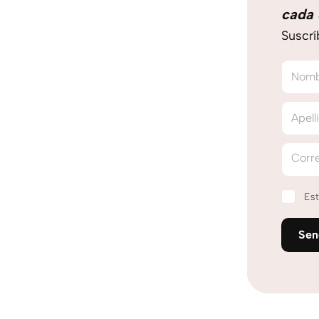
cada 
Suscrí
Nom
Apell
Corre
Est
Se