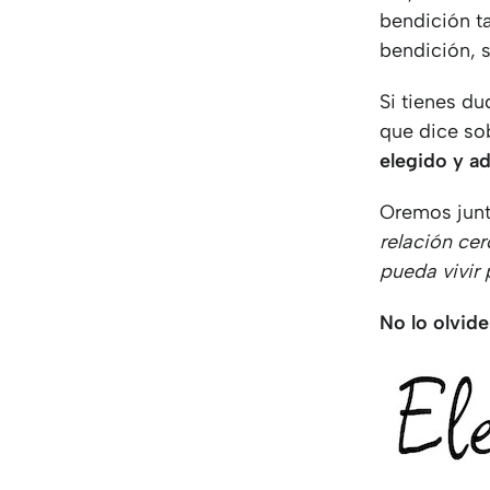
bendición t
bendición, 
Si tienes du
que dice sob
elegido y a
Oremos jun
relación cer
pueda vivir 
No lo olvide