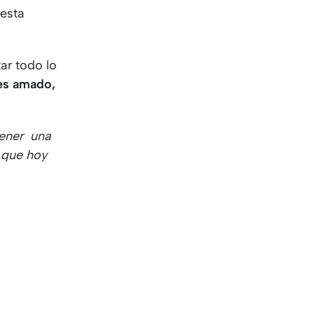
 esta
tar todo lo
es amado,
tener una
e que hoy