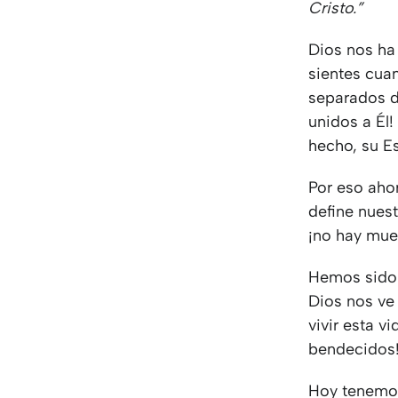
Cristo.”
Dios nos ha
sientes cua
separados d
unidos a Él!
hecho, su Es
Por eso aho
define nues
¡no hay mue
Hemos sido 
Dios nos ve 
vivir esta v
bendecidos
Hoy tenemos 