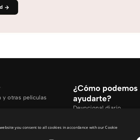
nd
r
¿Cómo podemos
ayudarte?
y otras películas
Devocional diario
rtículos
Necesito oración
ine
Tengo preguntas
website you consent to all cookies in accordance with our Cookie