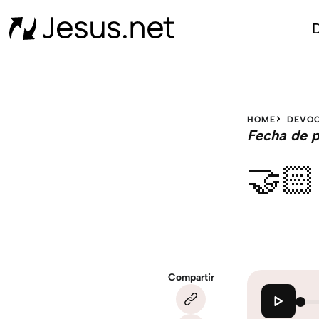
D
HOME
DEVOC
Fecha de p
🤝🏻
Compartir