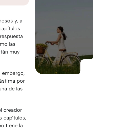
KO
Korean
MG
Malagas
MM
Burmes
osos y, al
NL
Dutch
capítulos
NL
Flemish
 respuesta
NO
Norwegi
omo las
PT
Portugue
stán muy
RO
Romania
RU
Russian
SV
Swedish
n embargo,
TA
Tamil
lástima por
TH
Thai
una de las
TL
Tagalog
TL
Taglish
TR
Turkish
el creador
UK
Ukrainian
s capítulos,
UR
Urdu
o tiene la