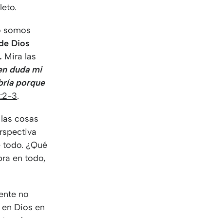
eto.
no somos
 de Dios
.
Mira las
en duda mi
bría porque
:2-3
.
 las cosas
rspectiva
e todo. ¿Qué
abra en todo,
ente no
 en Dios en