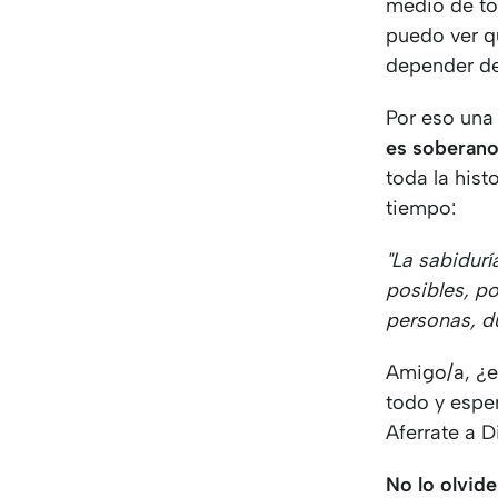
medio de tod
puedo ver q
depender de
Por eso una 
es soberano
toda la hist
tiempo:
"La sabidur
posibles, p
personas, d
Amigo/a, ¿es
todo y espe
Aferrate a D
No lo olvide