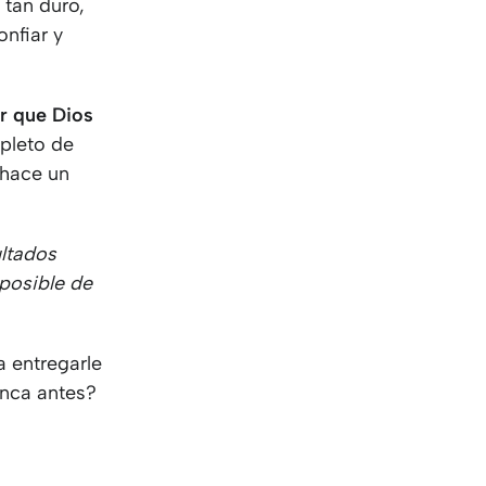
 tan duro,
nfiar y
r que Dios
pleto de
 hace un
ultados
posible de
a entregarle
unca antes?