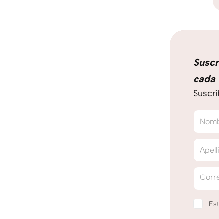
Suscr
cada 
Suscrí
Nom
Apell
Corre
Est