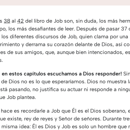
os
38
al
42
del libro de Job son, sin duda, los más herm
o, los más desafiantes de leer. Después de pasar 37 
los diferentes discursos de Job, quien clama por una
frimiento y derrama su corazón delante de Dios, así c
nes de sus amigos, que, aunque bien intencionados, e
s.
, en estos capítulos escuchamos a Dios responder!
Si
a de Dios no es lo que esperaríamos. Dios no muestra 
stá pasando, no justifica su actuar ni responde a ning
ue Job plantea.
hace es recordarle a Job que Él es el Dios soberano, 
ue existe, rey de reyes y Señor de señores. Durante tre
 misma idea: Él es Dios y Job es solo un hombre que n