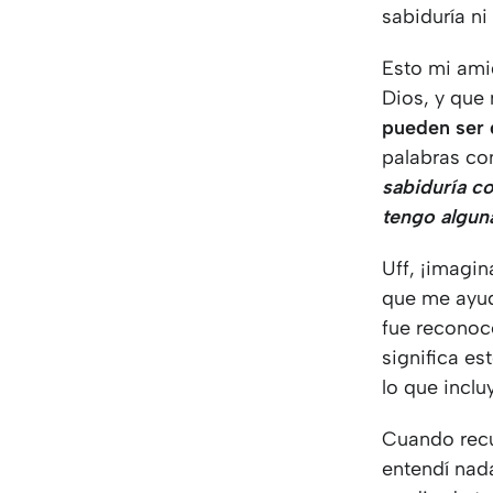
sabiduría n
Esto mi ami
Dios, y que
pueden ser 
palabras co
sabiduría c
tengo alguna
Uff, ¡imagi
que me ayud
fue reconoc
significa es
lo que incl
Cuando recu
entendí nad