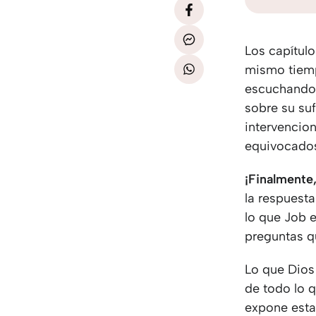
Los capítul
mismo tiemp
escuchando 
sobre su su
intervencio
equivocado
¡Finalmente
la respuest
lo que Job e
preguntas q
Lo que Dios 
de todo lo q
expone esta