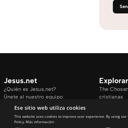
Se
Jesus.net
Explora
¿Quién es Jesus.net?
The Chosen 
Únete al nuestro equipo
cristianas
Mantengase informado
Todos los a
Ese sitio web utiliza cookies
Cursos onl
This website uses cookies to improve user experience. By using our 
Audioguías
Policy.
Más información