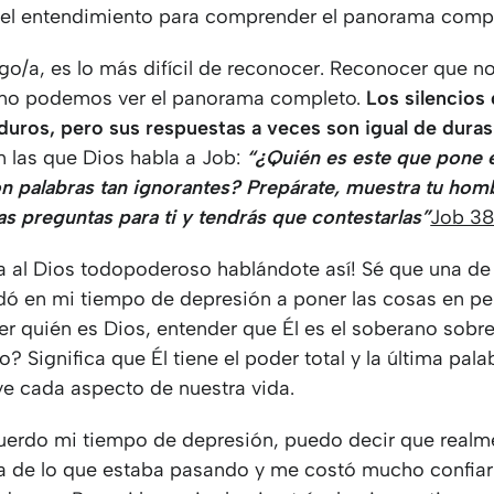
i el entendimiento para comprender el panorama compl
go/a, es lo más difícil de reconocer. Reconocer que 
 no podemos ver el panorama completo.
Los silencios
duros, pero sus respuestas a veces son igual de duras
n las que Dios habla a Job:
“¿Quién es este que pone 
on palabras tan ignorantes? Prepárate, muestra tu hom
s preguntas para ti y tendrás que contestarlas”
Job 38
na al Dios todopoderoso hablándote así! Sé que una de
ó en mi tiempo de depresión a poner las cosas en pe
er quién es Dios, entender que Él es el soberano sobr
to? Significa que Él tiene el poder total y la última pal
uye cada aspecto de nuestra vida.
erdo mi tiempo de depresión, puedo decir que realm
a de lo que estaba pasando y me costó mucho confiar