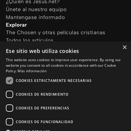
¿Quién es Jesus.net?
Únete al nuestro equipo
Mantengase informado
Explorar
The Chosen y otras películas cristianas
Todos los artículos
×
Cursos online
Ese sitio web utiliza cookies
Audioguías
This website uses cookies to improve user experience. By using our
¿Cómo podemos ayudarte?
website you consent to all cookies in accordance with our Cookie
Devocional diario
Policy.
Más información
Necesito oración
COOKIES ESTRICTAMENTE NECESARIAS
Tengo preguntas
Síguenos en
COOKIES DE RENDIMIENTO
COOKIES DE PREFERENCIAS
COOKIES DE FUNCIONALIDAD