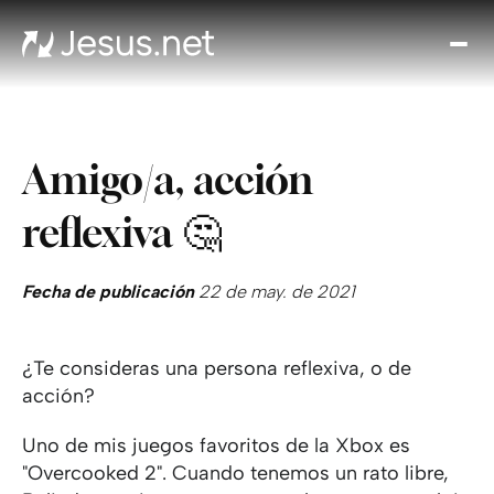
Des
Je
Th
Cho
Amigo/a, acción
y m
Devo
reflexiva 🤔
di
Crec
en 
Fecha de publicación
22 de may. de 2021
Cont
¿Te consideras una persona reflexiva, o de
acción?
Uno de mis juegos favoritos de la Xbox es
"Overcooked 2". Cuando tenemos un rato libre,