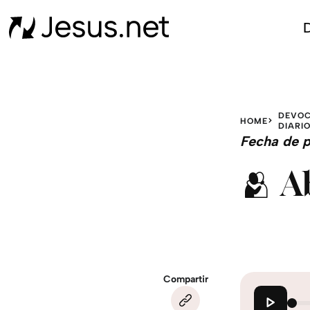
D
DEVOC
HOME
DIARI
Fecha de p
🫂 A
Compartir