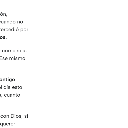
ión,
 cuando no
tercedió por
os.
se comunica,
? Ese mismo
contigo
l día esto
s, cuanto
 con Dios, si
 querer