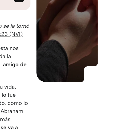
KO
Korean
MG
Malagas
MM
Burmes
NL
Dutch
o se le tomó
NL
Flemish
:23 (NVI)
NO
Norwegi
esta nos
PT
Portugue
da la
RO
Romania
o…
amigo de
RU
Russian
SV
Swedish
TA
Tamil
u vida,
TH
Thai
lo fue
TL
Tagalog
do, como lo
TL
Taglish
e Abraham
TR
Turkish
o más
UK
Ukrainian
 se va a
UR
Urdu