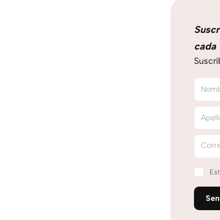
Suscr
cada 
Suscrí
Nom
Apell
Corre
Est
Se