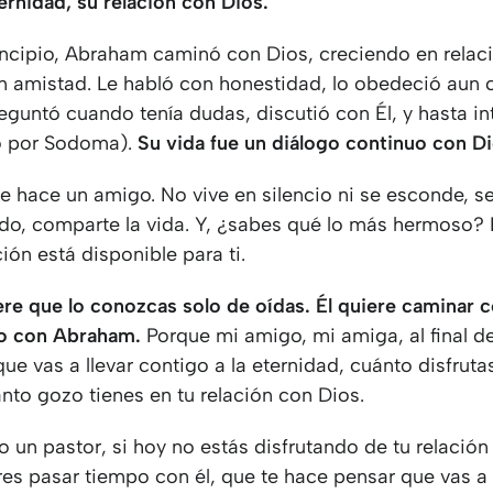
eternidad, su relación con Dios.
incipio, Abraham caminó con Dios, creciendo en relac
n amistad. Le habló con honestidad, lo obedeció aun
eguntó cuando tenía dudas, discutió con Él, y hasta in
o por Sodoma).
Su vida fue un diálogo continuo con Di
ue hace un amigo. No vive en silencio ni se esconde, 
ado, comparte la vida. Y, ¿sabes qué lo más hermoso
ción está disponible para ti.
ere que lo conozcas solo de oídas. Él quiere caminar 
zo con Abraham.
Porque mi amigo, mi amiga, al final de
que vas a llevar contigo a la eternidad, cuánto disfruta
nto gozo tienes en tu relación con Dios.
 un pastor, si hoy no estás disfrutando de tu relación
res pasar tiempo con él, que te hace pensar que vas a