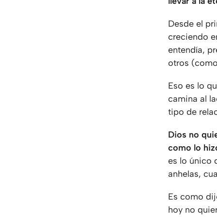
llevar a la 
Desde el pr
creciendo e
entendía, pr
otros (com
Eso es lo q
camina al l
tipo de rela
Dios no qui
como lo hi
es lo único 
anhelas, cua
Es como dijo
hoy no quie