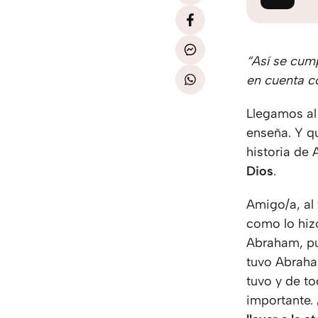
“Así se cump
en cuenta c
Llegamos al 
enseña. Y q
historia de
Dios
.
Amigo/a, al 
como lo hiz
Abraham, pu
tuvo Abraha
tuvo y de t
importante. 