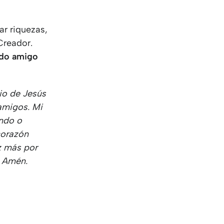
ar riquezas,
Creador.
ado amigo
io de Jesús
amigos. Mi
endo o
corazón
z más por
. Amén.