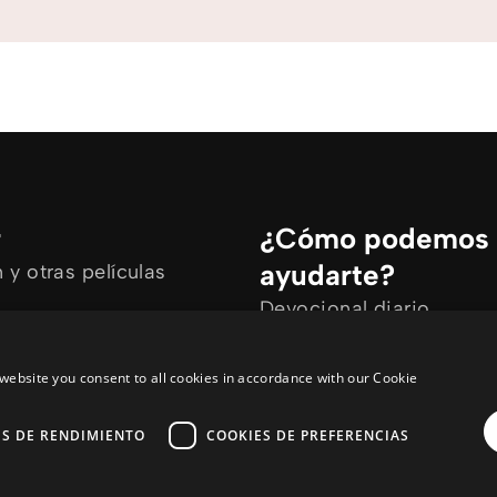
r
¿Cómo podemos
ayudarte?
y otras películas
Devocional diario
rtículos
Necesito oración
ine
Tengo preguntas
website you consent to all cookies in accordance with our Cookie
ES DE RENDIMIENTO
COOKIES DE PREFERENCIAS