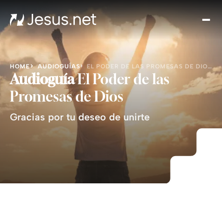
Des
Je
Th
Cho
HOME
AUDIOGUÍAS
EL PODER DE LAS PROMESAS DE DIOS | M1000
y m
Audioguía
El Poder de las
Devo
Promesas de Dios
di
Gracias por tu deseo de unirte
Crec
en 
Cont