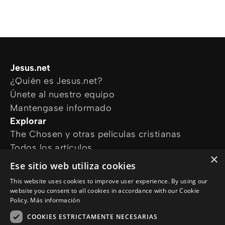
Jesus.net
¿Quién es Jesus.net?
Únete al nuestro equipo
Mantengase informado
Explorar
The Chosen y otras películas cristianas
Todos los artículos
×
Cursos online
Ese sitio web utiliza cookies
Audioguías
This website uses cookies to improve user experience. By using our
¿Cómo podemos ayudarte?
website you consent to all cookies in accordance with our Cookie
Devocional diario
Policy.
Más información
Necesito oración
COOKIES ESTRICTAMENTE NECESARIAS