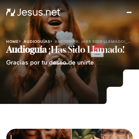
Des
Je
Th
Cho
HOME
AUDIOGUÍAS
AUDIOGUIA: ¡HAS SIDO LLAMADO!_GRATIS
y m
Audioguía
¡Has Sido Llamado!
Devo
Gracias por tu deseo de unirte
di
Crec
en 
Cont