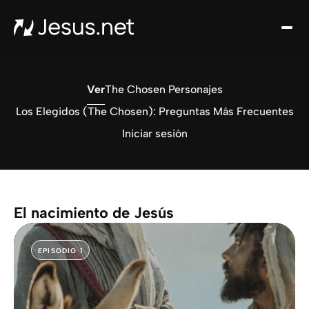
Des
Je
Th
Cho
Ver
The Chosen Personajes
y m
Los Elegidos (The Chosen): Preguntas Más Frecuentes
Devo
Iniciar sesión
di
Crec
en 
Cont
El nacimiento de Jesús
EPISODIO 1