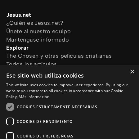
Jesus.net
¿Quién es Jesus.net?
Únete al nuestro equipo
Mantengase informado
Explorar
The Chosen y otras películas cristianas
Todos los artículos
×
Cursos online
Ese sitio web utiliza cookies
Audioguías
This website uses cookies to improve user experience. By using our
¿Cómo podemos ayudarte?
website you consent to all cookies in accordance with our Cookie
Devocional diario
Policy.
Más información
Necesito oración
COOKIES ESTRICTAMENTE NECESARIAS
Tengo preguntas
Síguenos en
COOKIES DE RENDIMIENTO
COOKIES DE PREFERENCIAS