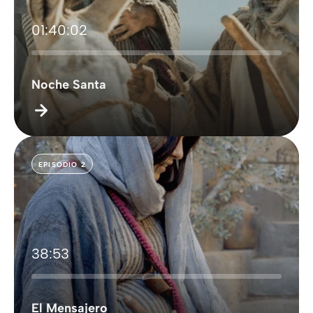
01:40:02
Noche Santa
EPISODIO 2
38:53
El Mensajero