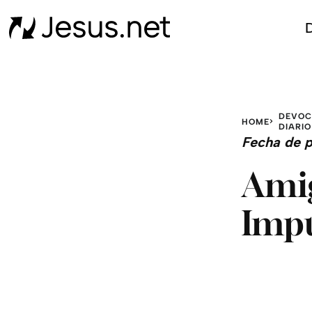
D
DEVOC
HOME
DIARIO
Fecha de p
Amig
Impu