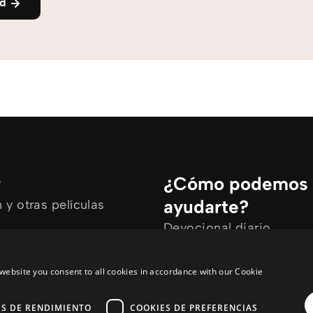
nd
r
¿Cómo podemos
ayudarte?
y otras películas
Devocional diario
rtículos
Necesito oración
ine
Tengo preguntas
website you consent to all cookies in accordance with our Cookie
ES DE RENDIMIENTO
COOKIES DE PREFERENCIAS