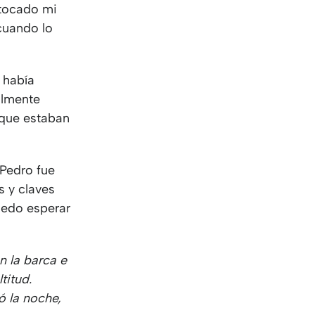
KO
Korean
 tocado mi
MG
Malagas
 cuando lo
MM
Burmes
NL
Dutch
NL
Flemish
 había
NO
Norwegi
almente
PT
Portugue
s que estaban
RO
Romania
RU
Russian
¡Pedro fue
SV
Swedish
 y claves
TA
Tamil
uedo esperar
TH
Thai
TL
Tagalog
TL
Taglish
n la barca e
TR
Turkish
titud.
UK
Ukrainian
ó la noche,
UR
Urdu