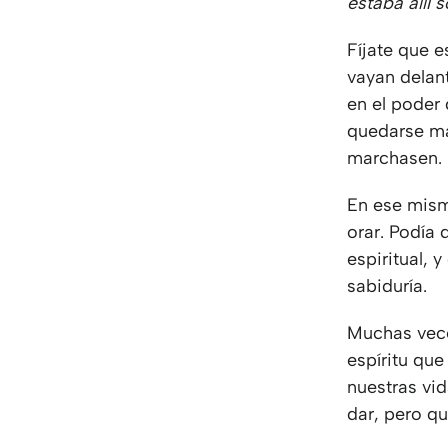
estaba allí 
Fíjate que e
vayan delant
en el poder 
quedarse má
marchasen.
En ese mism
orar. Podía
espiritual, 
sabiduría.
Muchas vece
espíritu que
nuestras vi
dar, pero q