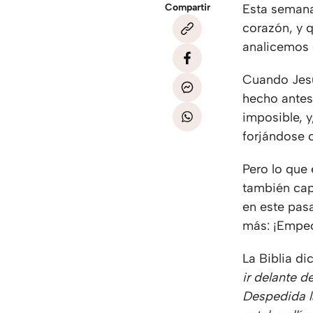
Compartir
Esta semana
corazón, y q
analicemos 
Cuando Jesú
hecho antes
imposible, y
forjándose c
Pero lo que
también cap
en este pas
más: ¡Empe
La Biblia di
ir delante de
Despedida la