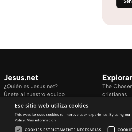
Se
Jesus.net
Explora
¿Quién es Jesus.net?
The Chosen 
Únete al nuestro equipo
cristianas
Mantengase informado
Todos los a
Ese sitio web utiliza cookies
Cursos onl
This website uses cookies to improve user experience. By using our 
Audioguías
Policy.
Más información
COOKIES ESTRICTAMENTE NECESARIAS
COOKI