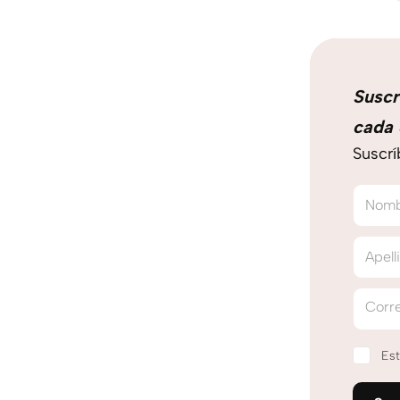
Suscr
cada 
Suscrí
Nom
Apell
Corre
Est