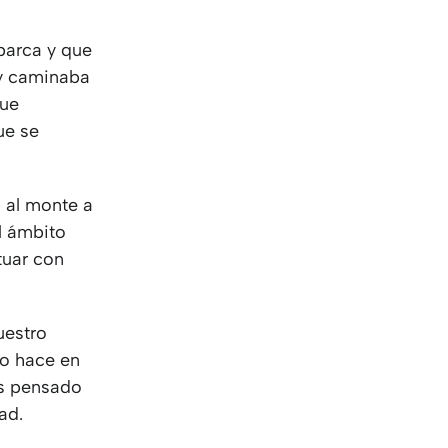
 barca y que
r y caminaba
que
ue se
ó al monte a
l ámbito
tuar con
uestro
to hace en
os pensado
ad.