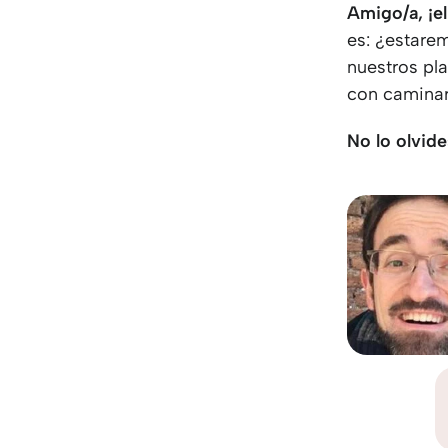
Amigo/a, ¡e
es: ¿estare
nuestros pl
con caminar 
No lo olvide