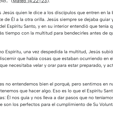
solo…”
(
Mateo 14:22–23
).
s Jesús quien le dice a los discípulos que entren en la
e de Él a la otra orilla. Jesús siempre se dejaba guia
del Espíritu Santo, y en su interior entendió que tenía 
s tiempo con la multitud para bendecirles antes de q
o Espíritu, una vez despedida la multitud, Jesús subi
 discernir que había cosas que estaban ocurriendo en e
y que necesitaba velar y orar para estar preparado, y ac
s no entendemos bien el porqué, pero sentimos en n
 tenemos que hacer algo. Eso es lo que el Espíritu San
das: Él nos guía y nos lleva a dar pasos que no teníam
ue son los perfectos para el cumplimiento de Su Volunt