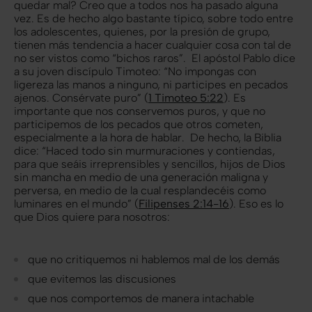
quedar mal? Creo que a todos nos ha pasado alguna
vez. Es de hecho algo bastante típico, sobre todo entre
los adolescentes, quienes, por la presión de grupo,
tienen más tendencia a hacer cualquier cosa con tal de
no ser vistos como “bichos raros”. El apóstol Pablo dice
a su joven discípulo Timoteo: “No impongas con
ligereza las manos a ninguno, ni participes en pecados
ajenos. Consérvate puro” (
1 Timoteo 5:22
). Es
importante que nos conservemos puros, y que no
participemos de los pecados que otros cometen,
especialmente a la hora de hablar. De hecho, la Biblia
dice: “Haced todo sin murmuraciones y contiendas,
para que seáis irreprensibles y sencillos, hijos de Dios
sin mancha en medio de una generación maligna y
perversa, en medio de la cual resplandecéis como
luminares en el mundo” (
Filipenses 2:14-16
). Eso es lo
que Dios quiere para nosotros:
que no critiquemos ni hablemos mal de los demás
que evitemos las discusiones
que nos comportemos de manera intachable