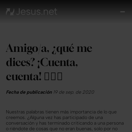
Des
Je
Th
Cho
Amigo/a, ¿qué me
y m
Devo
dices? ¡Cuenta,
di
Crec
cuenta! 💁🏻‍♀️
en 
Cont
Fecha de publicación
19 de sep. de 2020
Nuestras palabras tienen más importancia de lo que
creemos. ¿Alguna vez has participado de una
conversación y has terminado criticando a una persona
o riéndote de cosas que no eran buenas, solo por no