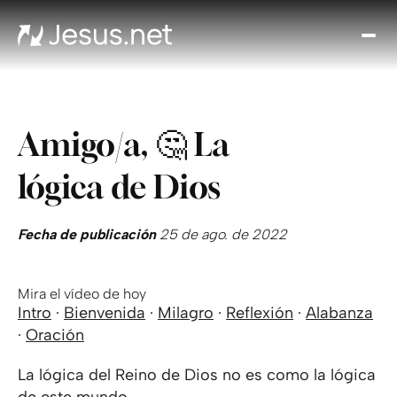
Des
Je
Th
Cho
Amigo/a, 🤔 La
y m
Devo
lógica de Dios
di
Crec
en 
Fecha de publicación
25 de ago. de 2022
Cont
Mira el vídeo de hoy
Intro
·
Bienvenida
·
Milagro
·
Reflexión
·
Alabanza
·
Oración
La lógica del Reino de Dios no es como la lógica