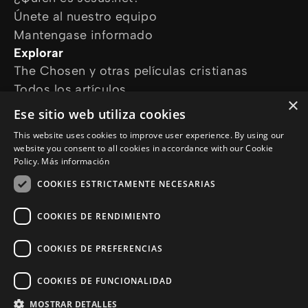
Únete al nuestro equipo
Mantengase informado
Explorar
The Chosen y otras películas cristianas
Todos los artículos
×
Cursos online
Ese sitio web utiliza cookies
Audioguías
This website uses cookies to improve user experience. By using our
¿Cómo podemos ayudarte?
website you consent to all cookies in accordance with our Cookie
Devocional diario
Policy.
Más información
Necesito oración
COOKIES ESTRICTAMENTE NECESARIAS
Tengo preguntas
Síguenos en
COOKIES DE RENDIMIENTO
COOKIES DE PREFERENCIAS
COOKIES DE FUNCIONALIDAD
MOSTRAR DETALLES