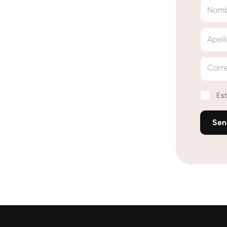
Nom
Apell
Corre
Est
Se