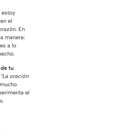
estoy
en el
orazón. En
da manera:
es a lo
 hecho.
 de tu
:
“La oración
e mucho
perimenta el
s.