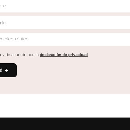
bre
ido
o electrónico
oy de acuerdo con la
declaración de privacidad
nd