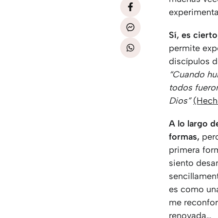
experimenta
Sí, es ciert
permite expe
discípulos d
“Cuando hub
todos fueron
Dios”
(Hech
A lo largo d
formas,
pero
primera for
siento desa
sencillament
es como una
me reconfor
renovada…