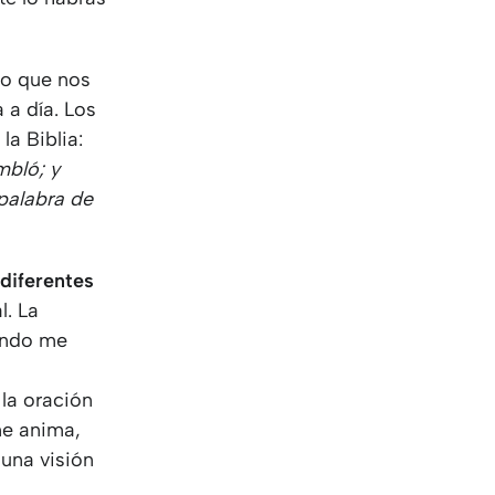
KO
Korean
MG
Malagas
MM
Burmes
lo que nos
NL
Dutch
 a día. Los
NL
Flemish
la Biblia:
NO
Norwegi
mbló; y
PT
Portugue
 palabra de
RO
Romania
RU
Russian
SV
Swedish
 diferentes
TA
Tamil
. La
TH
Thai
ando me
TL
Tagalog
TL
Taglish
 la oración
TR
Turkish
me anima,
UK
Ukrainian
una visión
UR
Urdu