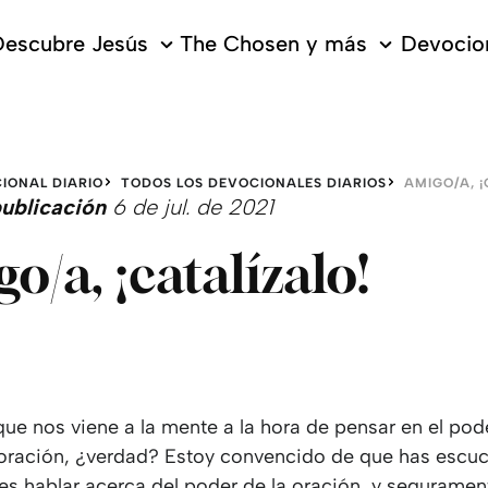
escubre Jesús
The Chosen y más
Devocion
IONAL DIARIO
TODOS LOS DEVOCIONALES DIARIOS
AMIGO/A, ¡
ublicación
6 de jul. de 2021
o/a, ¡catalízalo!
que nos viene a la mente a la hora de pensar en el pod
a oración, ¿verdad? Estoy convencido de que has escu
s hablar acerca del poder de la oración, y seguramen