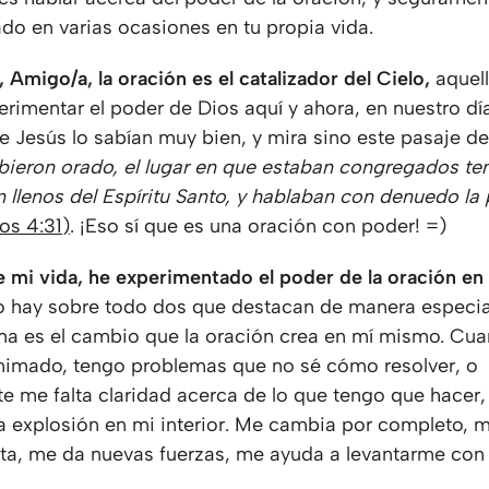
do en varias ocasiones en tu propia vida.
o, Amigo/a, la oración es el catalizador del Cielo,
aquel
rimentar el poder de Dios aquí y ahora, en nuestro día
e Jesús lo sabían muy bien, y mira sino este pasaje de 
ieron orado, el lugar en que estaban congregados te
 llenos del Espíritu Santo, y hablaban con denuedo la
os 4:31)
. ¡Eso sí que es una oración con poder! =)
e mi vida, he experimentado el poder de la oración en
 hay sobre todo dos que destacan de manera especial
ma es el cambio que la oración crea en mí mismo. Cu
nimado, tengo problemas que no sé cómo resolver, o
e me falta claridad acerca de lo que tengo que hacer,
 explosión en mi interior. Me cambia por completo, 
ta, me da nuevas fuerzas, me ayuda a levantarme con 