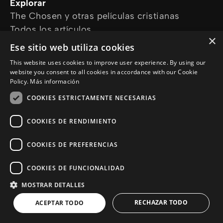
Explorar
The Chosen y otras películas cristianas
Todos los artículos
×
Cursos online
Ese sitio web utiliza cookies
Audioguías
This website uses cookies to improve user experience. By using our
¿Cómo podemos ayudarte?
website you consent to all cookies in accordance with our Cookie
Devocional diario
Policy.
Más información
Necesito oración
COOKIES ESTRICTAMENTE NECESARIAS
Tengo preguntas
Síguenos en
COOKIES DE RENDIMIENTO
COOKIES DE PREFERENCIAS
COOKIES DE FUNCIONALIDAD
MOSTRAR DETALLES
© Copyright 2026 es.Jesus.net
Politica de Privacidad
RECHAZAR TODO
ACEPTAR TODO
Cookie Policy
a :sitio de enlaces