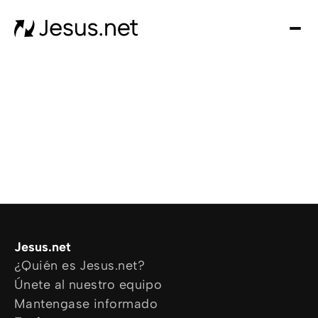
Des
Je
Th
Cho
y m
Devo
di
Crec
en 
Cont
Jesus.net
¿Quién es Jesus.net?
Únete al nuestro equipo
Mantengase informado